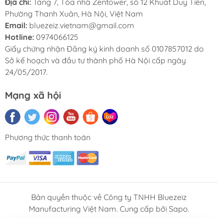
Địa chỉ:
Tầng 7, Tòa nhà Zentower, số 12 Khuất Duy Tiến,
Phường Thanh Xuân, Hà Nội, Việt Nam
Email:
bluezeiz.vietnam@gmail.com
Hotline:
0974066125
Giấy chứng nhận Đăng ký kinh doanh số 0107857012 do
Sở kế hoạch và đầu tư thành phố Hà Nội cấp ngày
24/05/2017.
Mạng xã hội
Phương thức thanh toán
Bản quyền thuộc về Công ty TNHH Bluezeiz
Manufacturing Việt Nam. Cung cấp bởi Sapo.