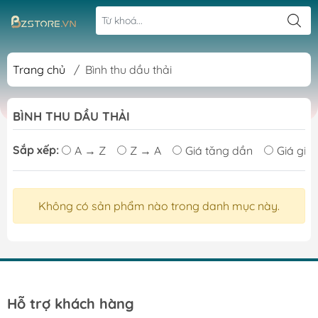
Trang chủ
/
Bình thu dầu thải
BÌNH THU DẦU THẢI
Sắp xếp:
A → Z
Z → A
Giá tăng dần
Giá giả
Không có sản phẩm nào trong danh mục này.
Hỗ trợ khách hàng