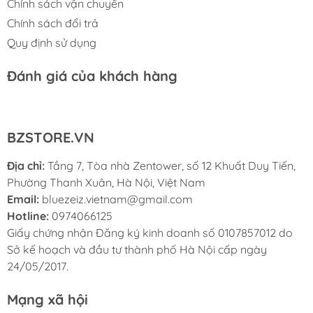
Chính sách vận chuyển
inch)
Chính sách đổi trả
Màu sắc:
Đỏ – dễ nhận biết và phù hợp tiêu chuẩn
Quy định sử dụng
an toàn PCCC
Đánh giá của khách hàng
Chất liệu:
Thép – bền bỉ, chịu nhiệt tốt
Nguồn vận hành:
Không dùng điện
– an toàn
tuyệt đối trong môi trường dễ cháy
BZSTORE.VN
Địa chỉ:
Tầng 7, Tòa nhà Zentower, số 12 Khuất Duy Tiến,
Ứng dụng:
Phường Thanh Xuân, Hà Nội, Việt Nam
Email:
bluezeiz.vietnam@gmail.com
Nhà máy sản xuất, xưởng gia công kim loại
Hotline:
0974066125
Garage, trạm bảo dưỡng ô tô, xe máy
Giấy chứng nhận Đăng ký kinh doanh số 0107857012 do
Sở kế hoạch và đầu tư thành phố Hà Nội cấp ngày
Phòng thí nghiệm, kho hóa chất
24/05/2017.
Các khu vực có phát sinh rác thải dễ cháy như vải
Mạng xã hội
lau dính dầu, dung môi, sơn…