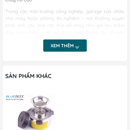
Trong các môi trường công nghiệp, garage sửa chữa,
nhà máy hoặc phòng thí nghiệm – nơi thường xuyên
phát sinh các loại rác thải dễ cháy như giẻ lau thấm
dầu, hóa chất – việc sử dụng một thùng rác chuyên
dụng để ngăn ngừa nguy cơ cháy nổ là vô cùng quan
XEM THÊM
trọng. Với thiết kế chuyên biệt,
BlueOWC-80S
là lựa chọn
lý tưởng giúp đảm bảo an toàn tối đa.
Đặc điểm nổi bật:
SẢN PHẨM KHÁC
🔒
Chống cháy lan hiệu quả:
Thùng được thiết kế với nắp tự động đóng kín khi không
sử dụng, giúp cách ly rác thải dễ cháy khỏi nguồn lửa
bên ngoài và hạn chế lượng oxy tiếp xúc – từ đó
ngăn
chặn nguy cơ tự phát cháy nổ
.
🦶
Vận hành rảnh tay:
Tích hợp
bàn đạp chân thông minh
, giúp người dùng