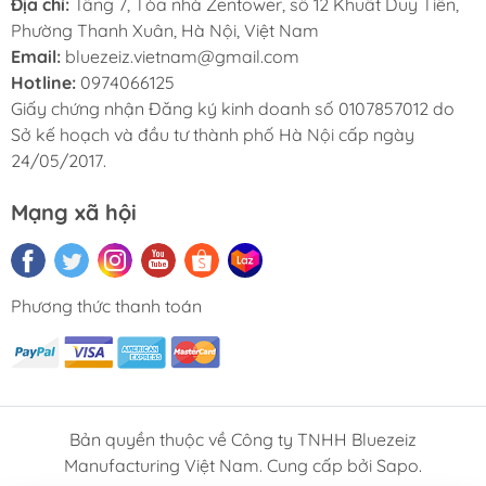
Địa chỉ:
Tầng 7, Tòa nhà Zentower, số 12 Khuất Duy Tiến,
Phường Thanh Xuân, Hà Nội, Việt Nam
Email:
bluezeiz.vietnam@gmail.com
Hotline:
0974066125
Giấy chứng nhận Đăng ký kinh doanh số 0107857012 do
Sở kế hoạch và đầu tư thành phố Hà Nội cấp ngày
24/05/2017.
Mạng xã hội
Phương thức thanh toán
Bản quyền thuộc về Công ty TNHH Bluezeiz
Manufacturing Việt Nam. Cung cấp bởi Sapo.