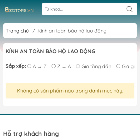
Trang chủ
/
Kính an toàn bảo hộ lao động
KÍNH AN TOÀN BẢO HỘ LAO ĐỘNG
Sắp xếp:
A → Z
Z → A
Giá tăng dần
Giá giả
Không có sản phẩm nào trong danh mục này.
Hỗ trợ khách hàng